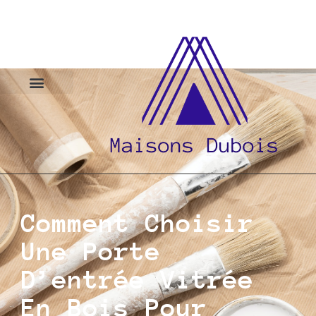
Comment Choisir
Une Porte
D’entrée Vitrée
En Bois Pour